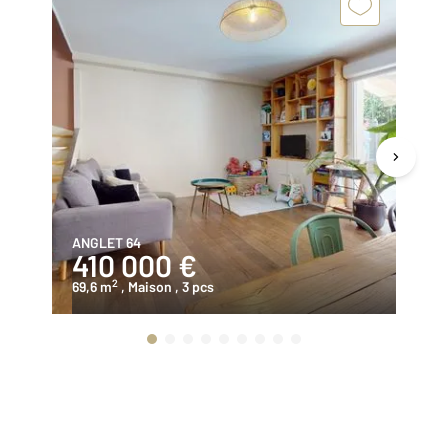
ANGLET 64
AN
410 000 €
3
2
69,6 m
, Maison
, 3 pcs
12