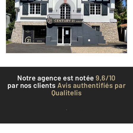
33 avenue de Bayonne
ANGLET - 64600
Envoyer un message
Téléphoner à l'agence
Notre agence est notée
9,6/10
par nos clients
Avis authentifiés par
Qualitelis
Voir tous les avis clients