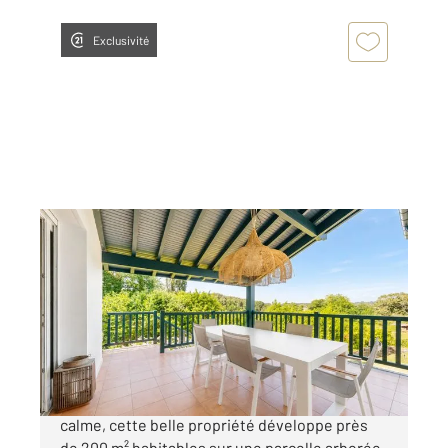
Exclusivité
ARCANGUES 64
2
180 m
, 8 pièces
Ref : 5068
Maison à vendre
980 000 €
Nichée dans un environnement privilégié, au
calme, cette belle propriété développe près
de 200 m² habitables sur une parcelle arborée