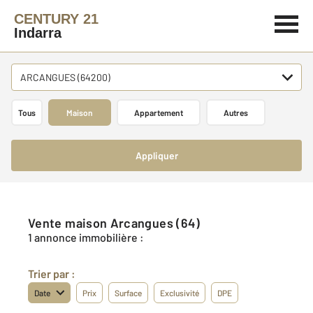
CENTURY 21
Indarra
ARCANGUES (64200)
Tous
Maison
Appartement
Autres
Appliquer
Vente maison Arcangues (64)
1 annonce immobilière :
Trier par :
Date
Prix
Surface
Exclusivité
DPE