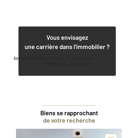
1
Vous envisagez
une carrière dans l'immobilier ?
Agence immobilière
Vente
Vente maison
Découvrir nos offres
Biens se rapprochant
de votre recherche