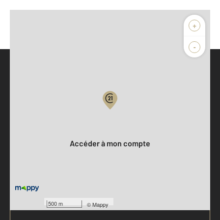
+
-
Parlons de vous, parlons biens
Votre compte :
Accéder à mon compte
500 m
©
Mappy