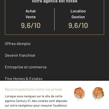
Votre agence est notée
Achat
Location
Vente
Gestion
9,6
/
10
9,6/10
Offres d'emploi
Devenir franchisé
Entreprise et commerce
Fine Homes & Estates
À propos
International