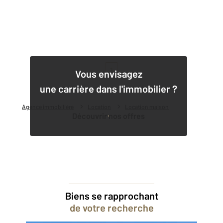
1
Vous envisagez
une carrière dans l'immobilier ?
Agence immobilière
Location
Location maison
Découvrir nos offres
Biens se rapprochant
de votre recherche