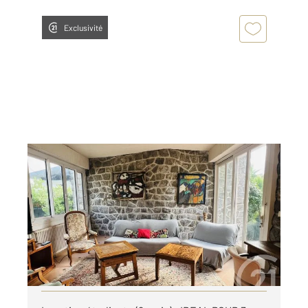
Exclusivité
ANGLET 64
2
109 m
, 4 pièces
Ref : 5280
Maison à louer
1 495 €
par mois charges comprises
Visiter le site dédié