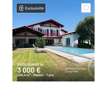
Exclusivité
BASSUSSARRY 64
3 000 €
par mois charges
comprises
2
204,4 m
, Maison
, 7 pcs