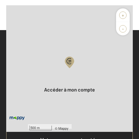
+
-
Parlons de vous, parlons biens
Votre compte :
Accéder à mon compte
500 m
©
Mappy