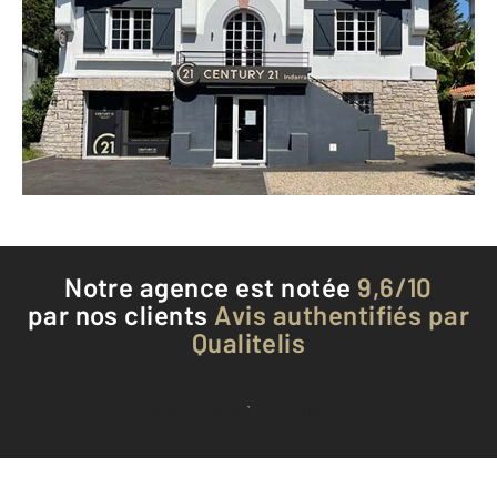
33 avenue de Bayonne
ANGLET - 64600
Envoyer un message
Téléphoner à l'agence
Notre agence est notée
9,6/10
par nos clients
Avis authentifiés par
Qualitelis
Voir tous les avis clients