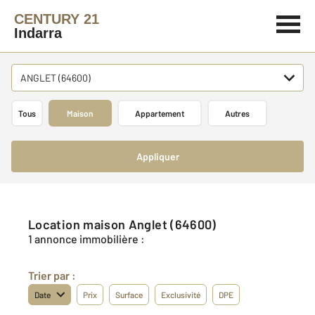
CENTURY 21
Indarra
ANGLET (64600)
Tous
Maison
Appartement
Autres
Appliquer
Location maison Anglet (64600)
1 annonce immobilière :
Trier par :
Date
Prix
Surface
Exclusivité
DPE