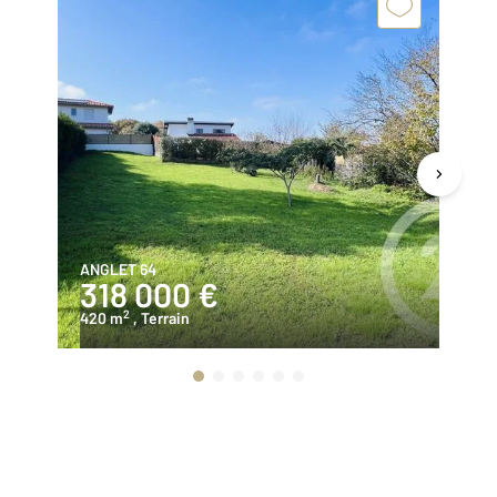
ANGLET 64
AN
318 000 €
1
2
420 m
, Terrain
40