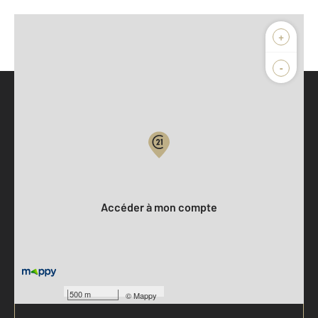
+
-
Parlons de vous, parlons biens
Votre compte :
Accéder à mon compte
500 m
©
Mappy