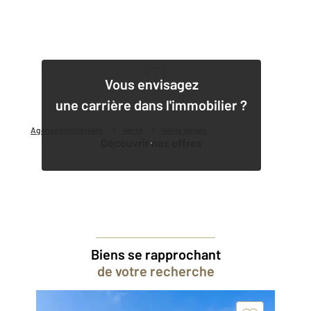
1
Vous envisagez
une carrière dans l'immobilier ?
Agence immobilière
Vente
Vente terrain
Découvrir nos offres
Biens se rapprochant
de votre recherche