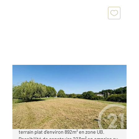
ST PIERRE D IRUBE 64
2
892 m
Ref : 4206
Terrain à vendre
329 000 €
SAINT PIERRE D'IRUBE - Venez découvrir ce
terrain plat d'environ 892m² en zone UB.
Possibilité de construire 223m² en emprise au