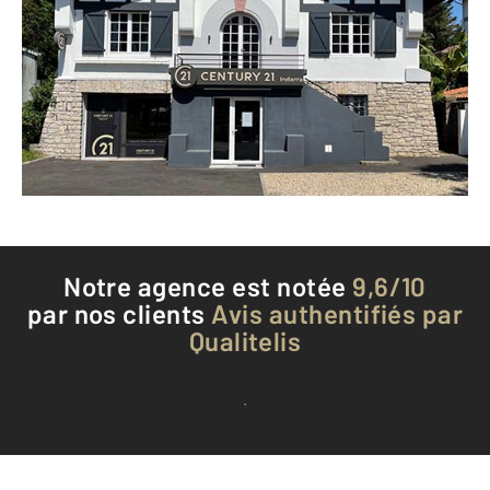
33 avenue de Bayonne
ANGLET - 64600
Envoyer un message
Téléphoner à l'agence
Notre agence est notée
9,6/10
par nos clients
Avis authentifiés par
Qualitelis
Voir tous les avis clients