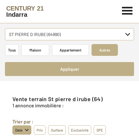
CENTURY 21
Indarra
ST PIERRE D IRUBE (64990)
Tous
Maison
Appartement
Autres
Appliquer
Vente terrain St pierre d irube (64)
1 annonce immobilière :
Trier par :
Date
Prix
Surface
Exclusivité
DPE