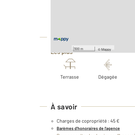
Surface totale : 89,7 m
Type d'appartement : T3
Nombre de pièces : 3
[Voir le détail]
Équipements
500 m
©
Mappy
Les plus
Terrasse
Dégagée
À savoir
Charges de copropriété : 45 €
Barèmes d'honoraires de l'agence