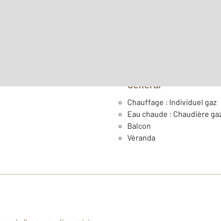
Surface habitable : 67,5 m
ème
Étage : 4
Année construction : 196
Général
Chauffage : Individuel gaz
Eau chaude : Chaudière ga
Balcon
Véranda