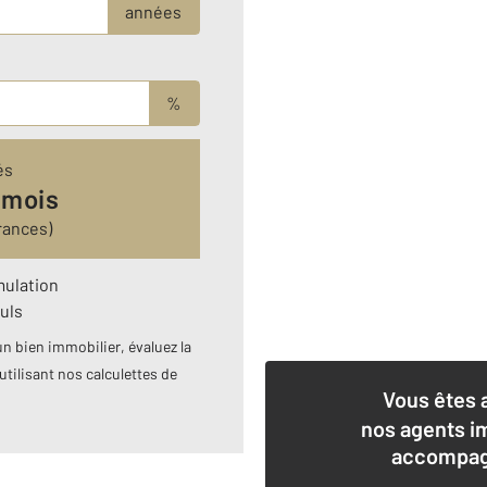
années
%
és
 mois
rances)
mulation
uls
n bien immobilier, évaluez la
utilisant nos calculettes de
Vous êtes 
nos agents i
accompagn