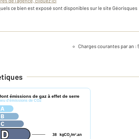
es de l'agence, cliquez ici
uels ce bien est exposé sont disponibles sur le site Géorisques 
Charges courantes par an : 
étiques
Dont émissions de gaz à effet de serre
peu d'émissions de CO2
38
kgCO
/m
.an
2
2