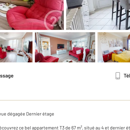
essage
T
vue dégagée Dernier étage
écouvrez ce bel appartement T3 de 67 m², situé au 4 et dernier é