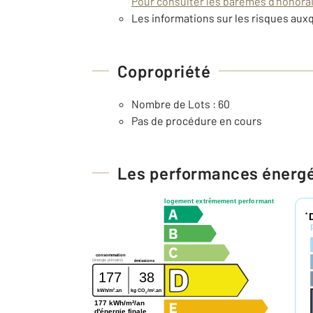
Pour consulter les barèmes d'honorair
Les informations sur les risques auxq
Copropriété
Nombre de Lots : 60
Pas de procédure en cours
Les performances énerg
logement extrêmement performant
*
consommation
(énergie primaire)
émissions
177
38
2
2
kWh/m
.an
kg CO
/m
.an
2
177 kWh/m²/an
d'énergie finale