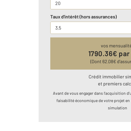
Taux d'intérêt (hors assurances)
vos mensualit
1790.36
€ par
(Dont
62.08
€ d’assu
Crédit immobilier si
et premiers calc
Avant de vous engager dans l’acquisition d’u
faisabilité économique de votre projet en 
simulation