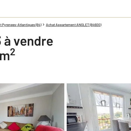
 Pyrenees-Atlantiques (64)
Achat Appartement ANGLET (64600)
 à vendre
2
 m