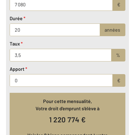
€
Durée
*
années
Taux
*
%
Apport
*
€
Pour cette mensualité,
Votre droit d'emprunt s'élève à
1 220 774
€