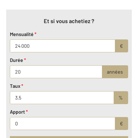
Et si vous achetiez ?
Mensualité
*
€
Durée
*
années
Taux
*
%
Apport
*
€