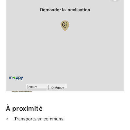
Demander la localisation
Vue globale
2
Surface totale : 214 m
À savoir
Barèmes d'honoraires de l'agence
Pour consulter les barèmes d'honoraires de l'agence,
500 m
©
Mappy
cliquez ici
À proximité
- Transports en communs