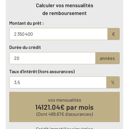
Calculer vos mensualités
de remboursement
Montant du prêt :
€
Durée du crédit
années
Taux d'intérêt (hors assurances)
%
vos mensualités
14121.04
€ par mois
(Dont
489.67
€ d’assurances)
Crédit immobilier simulation