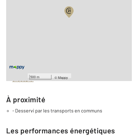
Vue globale
2
Surface totale : 1150 m
À savoir
Barèmes d'honoraires de l'agence
Pour consulter les barèmes d'honoraires de l'agence,
500 m
©
Mappy
cliquez ici
À proximité
- Desservi par les transports en communs
Les performances énergétiques