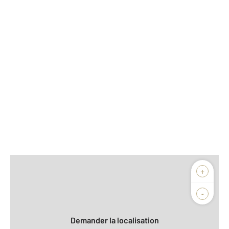
Afficher sur la carte :
+
Agence
Biens vendus
-
Demander la localisation