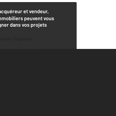
acquéreur et vendeur,
mmobiliers peuvent vous
er dans vos projets
ntacter l'agence
der une estimation