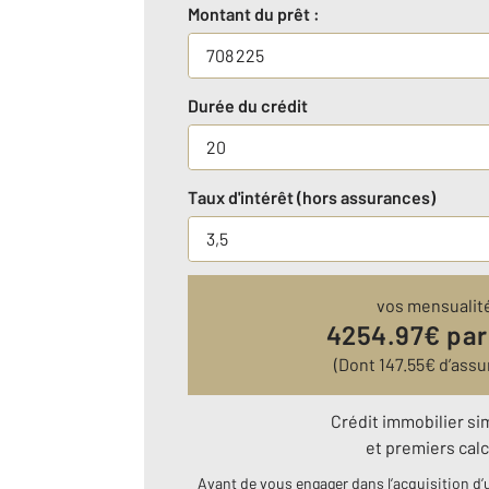
Montant du prêt :
Durée du crédit
Taux d'intérêt (hors assurances)
vos mensualit
4254.97
€ par
(Dont
147.55
€ d’assu
Crédit immobilier si
et premiers calc
Avant de vous engager dans l’acquisition d’u