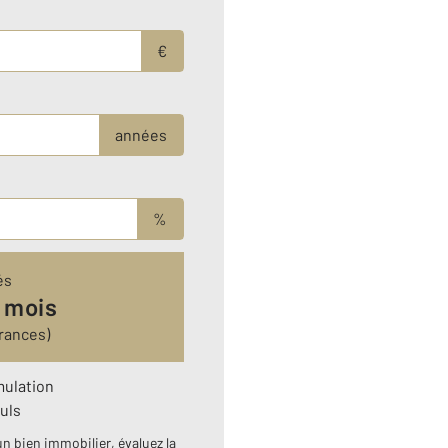
€
années
%
és
 mois
rances)
mulation
uls
n bien immobilier, évaluez la