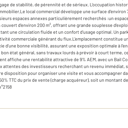
ge de stabilité, de pérennité et de sérieux. L'occupation histori
l immobilier.Le local commercial développe une surface d'environ 
usieurs espaces annexes particulièrement recherchés :un espace
couvert d'environ 200 m², offrant une grande souplesse d'explo
ttant une circulation fluide et un confort d'usage optimal. Un par
ctivité commerciale générant du flux.L'emplacement constitue un 
ie d'une bonne visibilité, assurant une exposition optimale à l'en
bon état général, sans travaux lourds à prévoir à court terme, ce
ent affiche une rentabilité attractive de 9% AEM, avec un Bail C
 attentes des investisseurs recherchant un revenu immédiat, st
re disposition pour organiser une visite et vous accompagner dan
6,50% TTC du prix de vente (charge acquéreur), soit un montant
n°2158