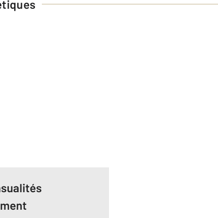
étiques
sualités
ement