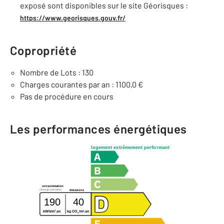
exposé sont disponibles sur le site Géorisques :
https://www.georisques.gouv.fr/
Copropriété
Nombre de Lots : 130
Charges courantes par an : 1100,0 €
Pas de procédure en cours
Les performances énergétiques
logement extrêmement performant
consommation
(énergie primaire)
émissions
190
40
2
2
kWh/m
.an
kg CO
/m
.an
2