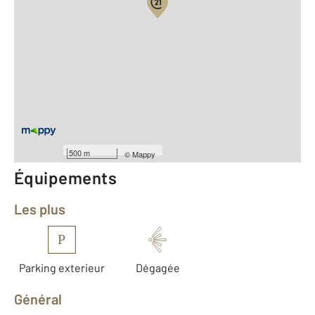
Vue globale
2
Surface totale : 69 m
2
Surface habitable : 67,6 m
Type d'appartement : T4
ème
Étage : 3
Nombre de pièces : 4
[Voir le détail]
Année construction : 1970
500 m
©
Mappy
Équipements
Les plus
P
Parking exterieur
Dégagée
Général