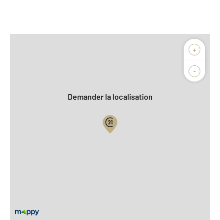
Afficher sur la carte :
+
Agence
Biens vendus
-
Demander la localisation
Vue globale
2
Surface totale : 104,0 m
2
Surface habitable : 73,4 m
2
Surface terrain : 478 m
Nombre de pièces : 3
[Voir le détail]