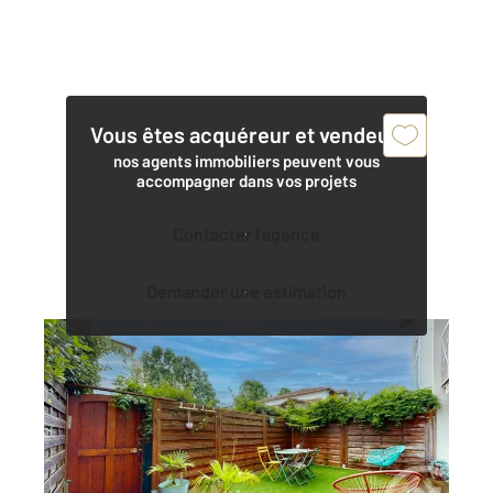
Vous êtes acquéreur et vendeur,
nos agents immobiliers peuvent vous
accompagner dans vos projets
Contacter l'agence
Demander une estimation
ANGLET 64
2
63,21 m
, 2 pièces
Ref : 5207
Appartement T2 à vendre
320 000 €