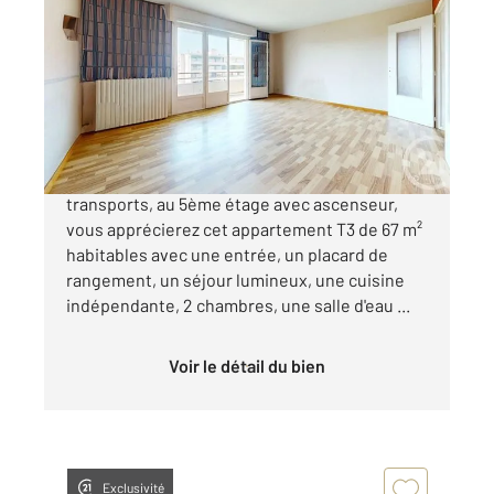
2
67,82 m
, 3 pièces
Ref : 5413
Appartement T3 à vendre
229 000 €
ANGLET - Proche des commerces et des
transports, au 5ème étage avec ascenseur,
vous apprécierez cet appartement T3 de 67 m²
habitables avec une entrée, un placard de
rangement, un séjour lumineux, une cuisine
indépendante, 2 chambres, une salle d'eau ...
Voir le détail du bien
Exclusivité