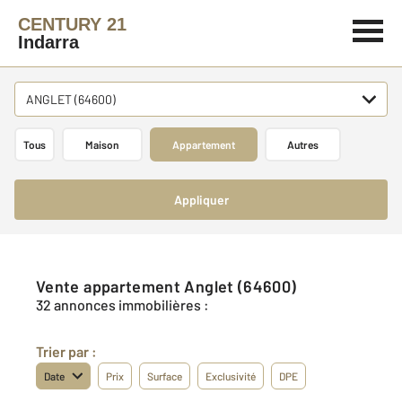
CENTURY 21
Indarra
ANGLET (64600)
Tous
Maison
Appartement
Autres
Appliquer
Vente appartement Anglet (64600)
32 annonces immobilières :
Trier par :
Date
Prix
Surface
Exclusivité
DPE