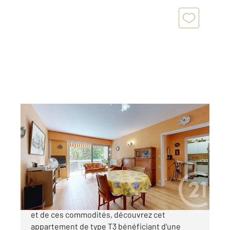
ANGLET 64
2
67 m
, 3 pièces
Ref : 5099
Appartement T3 à vendre
232 000 €
ANGLET - MONTDEVILLE à proximité du centre
et de ces commodités, découvrez cet
appartement de type T3 bénéficiant d'une