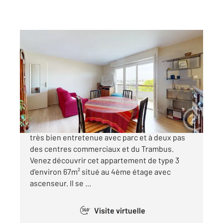
ANGLET 64
2
67,43 m
, 3 pièces
Ref : 5020
Appartement T3 à vendre
295 000 €
ANGLET - Au sein d'une copropriété sécurisée,
très bien entretenue avec parc et à deux pas
des centres commerciaux et du Trambus.
Venez découvrir cet appartement de type 3
d'environ 67m² situé au 4ème étage avec
ascenseur. Il se ...
Visite virtuelle
360°