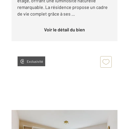
étage, offrant une luminosité naturelle
remarquable. La résidence propose un cadre
de vie complet grâce à ses ...
Voir le détail du bien
Exclusivité
ANGLET 64
2
46,28 m
, 2 pièces
Ref : 5209