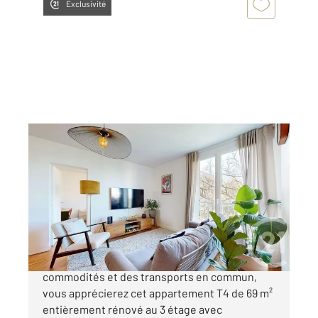
Exclusivité
ANGLET 64
2
67,56 m
, 4 pièces
Ref : 5082
Appartement T4 à vendre
278 000 €
ANGLET Au calme et proche de toutes
commodités et des transports en commun,
vous apprécierez cet appartement T4 de 69 m²
entièrement rénové au 3 étage avec