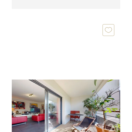
ANGLET 64
2
67,76 m
, 3 pièces
Ref : 5203
Appartement T3 à vendre
372 000 €