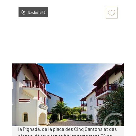
Exclusivité
ANGLET 64
2
53,40 m
, 2 pièces
Ref : 5150
Appartement T2 à vendre
424 000 €
Anglet Montbrun À quelques pas de la forêt de
la Pignada, de la place des Cinq Cantons et des
plages, découvrez ce bel appartement T2 de