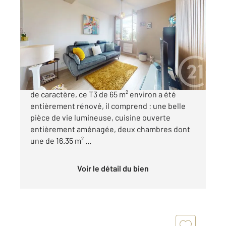
2
65,20 m
, 3 pièces
Ref : 5260
Appartement T3 à vendre
355 000 €
ANGLET, Au 1er étage d'une petite copropriété
de caractère, ce T3 de 65 m² environ a été
entièrement rénové, il comprend : une belle
pièce de vie lumineuse, cuisine ouverte
entièrement aménagée, deux chambres dont
une de 16.35 m² ...
Voir le détail du bien