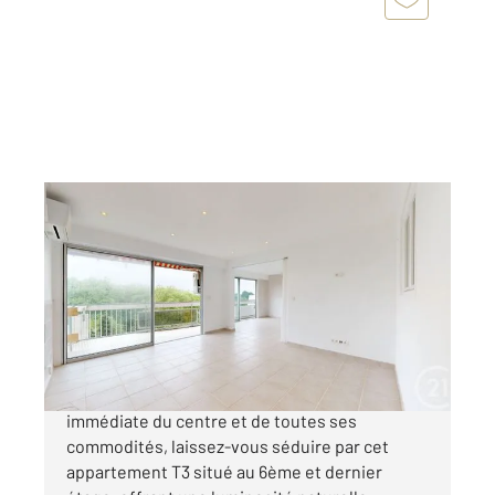
ANGLET 64
2
64 m
, 3 pièces
Ref : 5192
Appartement T3 à vendre
220 000 €
ANGLET - MONTDEVILLE, à proximité
immédiate du centre et de toutes ses
commodités, laissez-vous séduire par cet
appartement T3 situé au 6ème et dernier