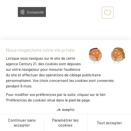
Exclusivité
ANGLET 64
2
60,29 m
, 3 pièces
Ref : 5208
Appartement T3 à vendre
295 000 €
ANGLET - Découvrez ce bel appartement situé
dans une résidence récente et sécurisée. Ce
Créer une alerte