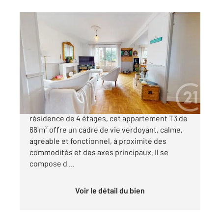
ANGLET 64
2
66,80 m
, 3 pièces
Ref : 5311
Appartement T3 à vendre
365 000 €
ANGLET, Centre Situé au 1er étage d'une
résidence de 4 étages, cet appartement T3 de
66 m² offre un cadre de vie verdoyant, calme,
agréable et fonctionnel, à proximité des
commodités et des axes principaux. Il se
compose d ...
Voir le détail du bien