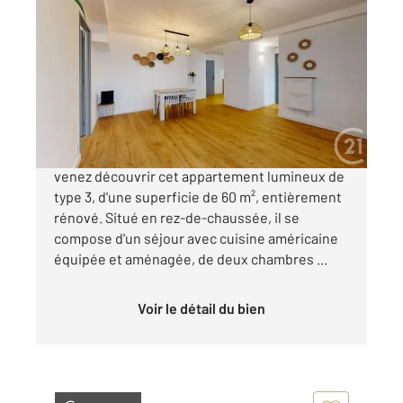
ANGLET 64
2
60 m
, 3 pièces
Ref : 5027
Appartement T3 à vendre
299 000 €
ANGLET Proche de toutes les commodités,
venez découvrir cet appartement lumineux de
type 3, d'une superficie de 60 m², entièrement
rénové. Situé en rez-de-chaussée, il se
compose d'un séjour avec cuisine américaine
équipée et aménagée, de deux chambres ...
Voir le détail du bien