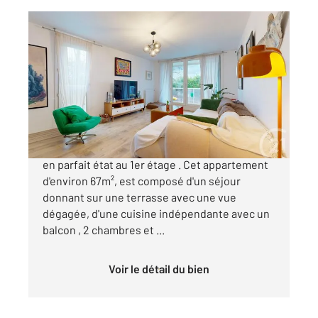
ANGLET 64
2
67,33 m
, 3 pièces
Ref : 2996
Appartement T3 à vendre
355 000 €
ANGLET ARITXAGUE, appartement de type 3
en parfait état au 1er étage . Cet appartement
d'environ 67m², est composé d'un séjour
donnant sur une terrasse avec une vue
dégagée, d'une cuisine indépendante avec un
balcon , 2 chambres et ...
Voir le détail du bien