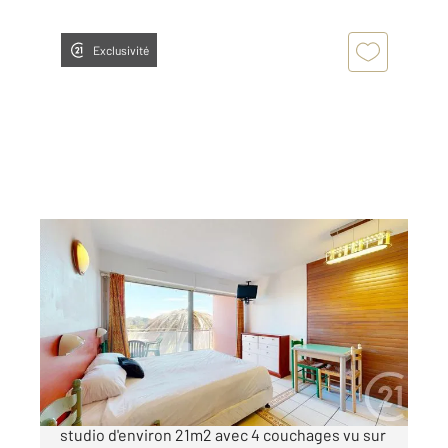
Exclusivité
ANGLET 64
2
20,63 m
, 1 pièce
Ref : 5102
Appartement F1 à vendre
115 000 €
ANGLET PHARE - Venez découvrir ce charmant
studio d'environ 21m2 avec 4 couchages vu sur