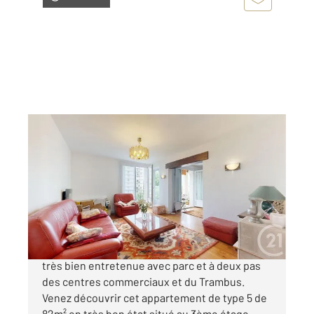
ANGLET 64
2
80,90 m
, 5 pièces
Ref : 5231
Appartement T5 à vendre
299 000 €
ANGLET - Au sein d'une copropriété sécurisée,
très bien entretenue avec parc et à deux pas
des centres commerciaux et du Trambus.
Venez découvrir cet appartement de type 5 de
82m² en très bon état situé au 3ème étage