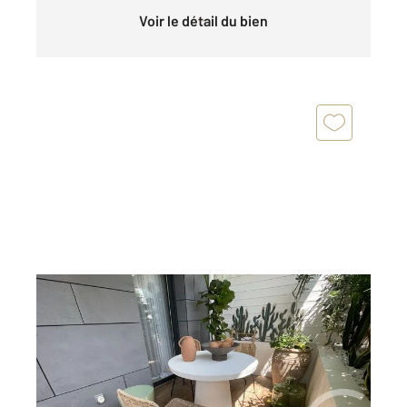
Voir le détail du bien
ANGLET 64
2
45,56 m
, 2 pièces
Ref : 5384
Appartement T2 à vendre
287 000 €