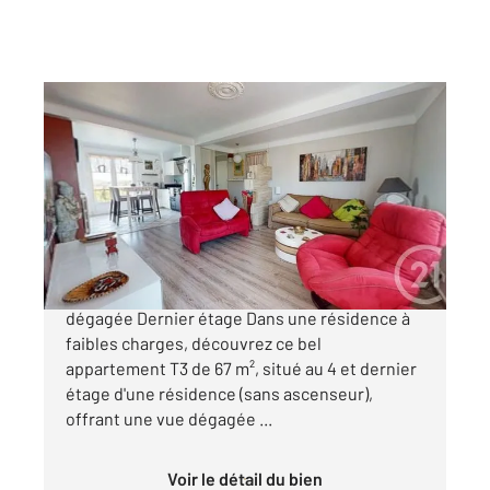
ANGLET 64
2
67,50 m
, 3 pièces
Ref : 5347
Appartement T3 à vendre
298 000 €
ANGLET Appartement T3 de 67 m² avec vue
dégagée Dernier étage Dans une résidence à
faibles charges, découvrez ce bel
appartement T3 de 67 m², situé au 4 et dernier
étage d'une résidence (sans ascenseur),
offrant une vue dégagée ...
Voir le détail du bien