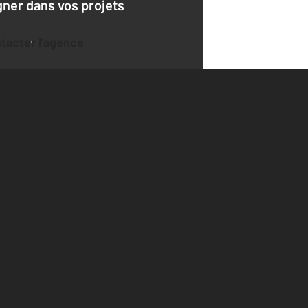
er dans vos projets
ntacter l'agence
der une estimation