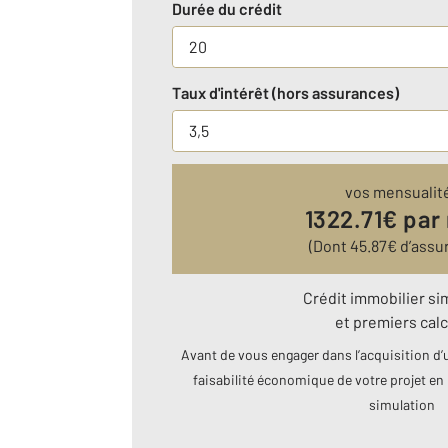
Durée du crédit
Taux d'intérêt (hors assurances)
vos mensualit
1322.71
€ par
(Dont
45.87
€ d’assu
Crédit immobilier si
et premiers calc
Avant de vous engager dans l’acquisition d’u
faisabilité économique de votre projet en 
simulation