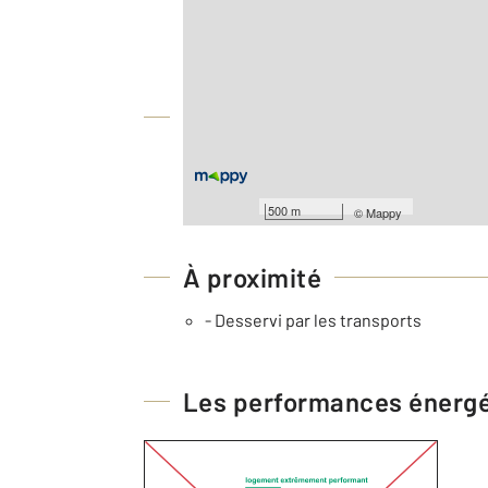
2
Surface totale : 250 m
À savoir
Barèmes d'honoraires de l'agence
Pour consulter les barèmes d'honorair
500 m
©
Mappy
À proximité
- Desservi par les transports
Les performances énerg