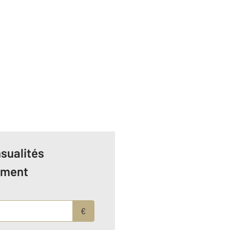
sualités
ement
€