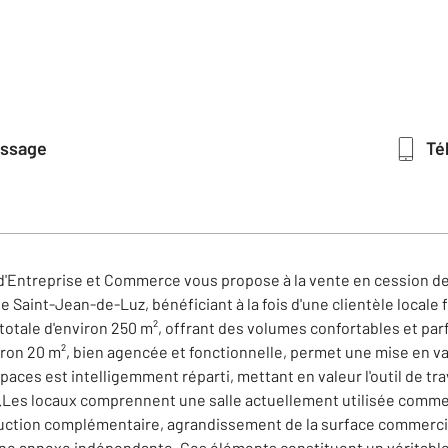
essage
T
 d'Entreprise et Commerce vous propose à la vente en cession 
de Saint-Jean-de-Luz, bénéficiant à la fois d'une clientèle locale 
otale d'environ 250 m², offrant des volumes confortables et pa
ron 20 m², bien agencée et fonctionnelle, permet une mise en val
spaces est intelligemment réparti, mettant en valeur l'outil de tr
vité.Les locaux comprennent une salle actuellement utilisée comm
duction complémentaire, agrandissement de la surface commercia
ne annexe indépendante. Ces éléments constituent un véritable 