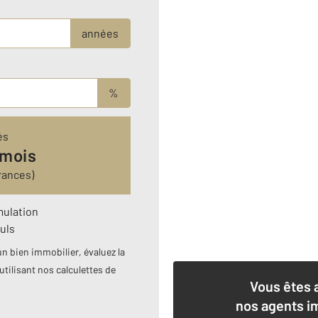
années
%
és
 mois
rances)
mulation
uls
n bien immobilier, évaluez la
utilisant nos calculettes de
Vous êtes 
nos agents i