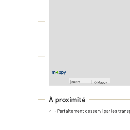
Vue globale
2
Surface totale : 29 m
À savoir
Barèmes d'honoraires de l'agence
Pour consulter les barèmes d'honorair
500 m
©
Mappy
À proximité
- Parfaitement desservi par les trans