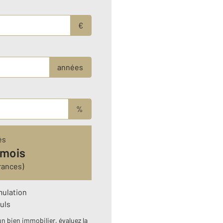
€
années
%
és
 mois
rances)
mulation
uls
n bien immobilier, évaluez la