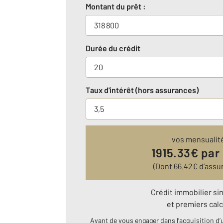
Montant du prêt :
Durée du crédit
Taux d'intérêt (hors assurances)
vos mensualit
1915.33
€ par
(Dont
66.42
€ d’assu
Crédit immobilier si
et premiers calc
Avant de vous engager dans l’acquisition d’u