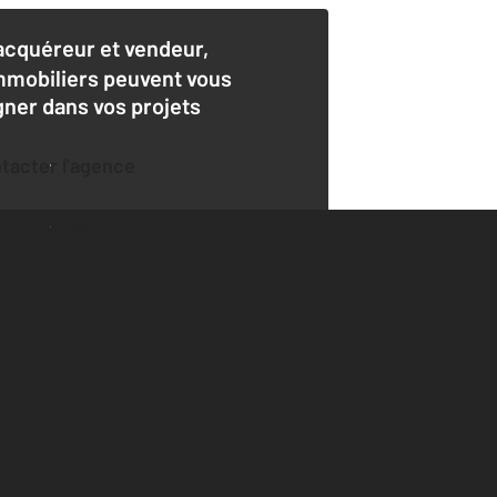
acquéreur et vendeur,
mmobiliers peuvent vous
er dans vos projets
ntacter l'agence
der une estimation