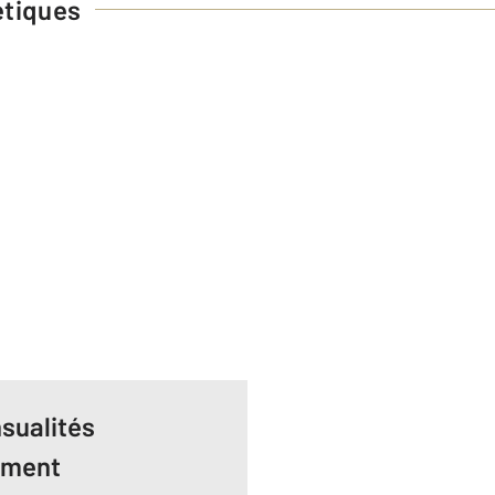
étiques
sualités
ement