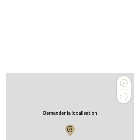
Afficher sur la carte :
+
Agence
Biens vendus
-
Demander la localisation
Vue globale