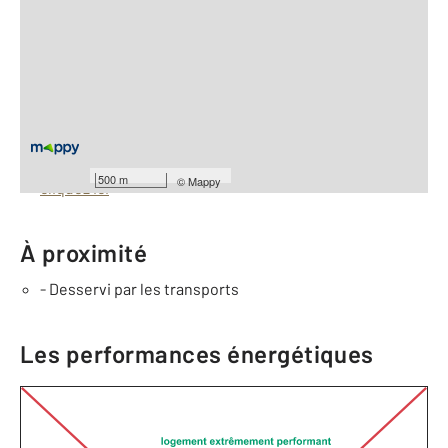
2
Surface totale : 140 m
À savoir
Barèmes d'honoraires de l'agence
Pour consulter les barèmes d'honoraires de l'agence,
500 m
©
Mappy
cliquez ici
À proximité
- Desservi par les transports
Les performances énergétiques