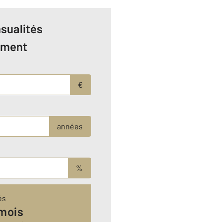
sualités
ement
€
années
%
és
 mois