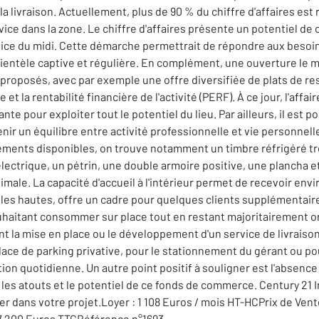
la livraison. Actuellement, plus de 90 % du chiffre d'affaires est 
vice dans la zone. Le chiffre d'affaires présente un potentiel de c
ervice du midi. Cette démarche permettrait de répondre aux beso
 clientèle captive et régulière. En complément, une ouverture le 
roposés, avec par exemple une offre diversifiée de plats de res
a rentabilité financière de l'activité (PERF). À ce jour, l'affaire
pour exploiter tout le potentiel du lieu. Par ailleurs, il est p
 un équilibre entre activité professionnelle et vie personnelle.
ements disponibles, on trouve notamment un timbre réfrigéré tro
a électrique, un pétrin, une double armoire positive, une plancha 
imale. La capacité d'accueil à l'intérieur permet de recevoir env
les hautes, offre un cadre pour quelques clients supplémentaire
uhaitant consommer sur place tout en restant majoritairement or
ant la mise en place ou le développement d'un service de livraison
lace de parking privative, pour le stationnement du gérant ou po
on quotidienne. Un autre point positif à souligner est l'absence
es atouts et le potentiel de ce fonds de commerce. Century 21 In
 dans votre projet.Loyer : 1 108 Euros / mois HT-HCPrix de Vente
 7 200 Euros TTCRéférence n°1693